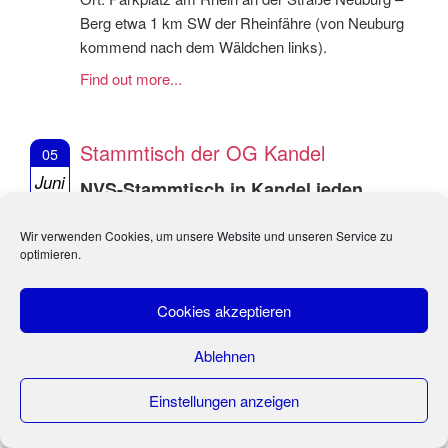
Berg etwa 1 km SW der Rheinfähre (von Neuburg
kommend nach dem Wäldchen links).
Find out more...
Stammtisch der OG Kandel
05
Juni
NVS-Stammtisch in Kandel jeden
2024
ersten Mittwoch im Monat
Wir verwenden Cookies, um unsere Website und unseren Service zu
Ab 18:30 Uhr
optimieren.
Ort: Sto Castello, Hauptstraße 62, 76870 Kandel
Cookies akzeptieren
Find out more...
Ablehnen
Vortrag: Rettungsversuch für den
14
Einstellungen anzeigen
Kiebitz - Gastvortrag beim
Mai