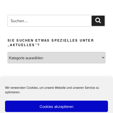
Suchen
Suche
nach:
SIE SUCHEN ETWAS SPEZIELLES UNTER
„AKTUELLES”?
Sie
suchen
etwas
Spezielles
unter
Impressum &
Webmistress:
Heidi Weibel,
„Aktuelles”?
Wir verwenden Cookies, um unsere Website und unseren Service zu
Datenschutz
Kandel
optimieren.
Cookies akzeptieren