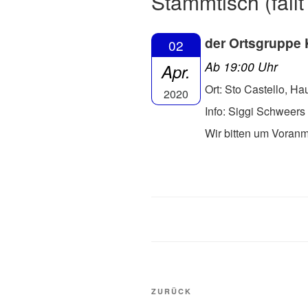
Stammtisch (fällt
der Ortsgruppe 
02
Ab 19:00 Uhr
Apr.
Ort: Sto Castello, H
2020
Info: Siggi Schweers
Wir bitten um Voranm
Beitragsnavigation
Vorheriger
ZURÜCK