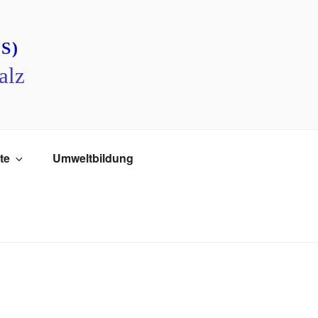
S)
alz
te
Umweltbildung
chen