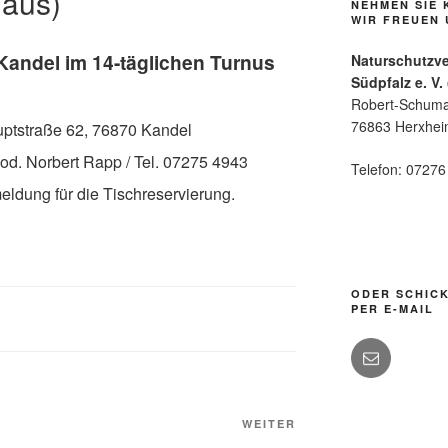
 aus)
NEHMEN SIE 
WIR FREUEN 
Kandel im 14-täglichen Turnus
Naturschutzv
Südpfalz e. V.
Robert-Schuma
76863 Herxhe
auptstraße 62, 76870 Kandel
 od. Norbert Rapp / Tel. 07275 4943
Telefon: 0727
eldung für die Tischreservierung.
ODER SCHICK
PER E-MAIL
Nächster
WEITER