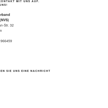
KONTAKT MIT UNS AUF.
UNS!
erband
 (NVS)
n-Str. 32
im
6 966459
EN SIE UNS EINE NACHRICHT