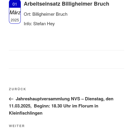
Arbeitseinsatz Billigheimer Bruch
01
März
Ort: Billigheimer Bruch
2025
Info: Stefan Hey
Beitragsnavigation
Vorheriger
ZURÜCK
Beitrag
Jahreshauptversammlung NVS – Dienstag, den
11.03.2025, Beginn: 18.30 Uhr im Florum in
Kleinfischlingen
Nächster
WEITER