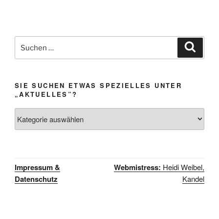
Suchen
Suche
nach:
SIE SUCHEN ETWAS SPEZIELLES UNTER
„AKTUELLES”?
Sie
suchen
etwas
Spezielles
unter
Impressum &
Webmistress:
Heidi Weibel,
„Aktuelles”?
Datenschutz
Kandel