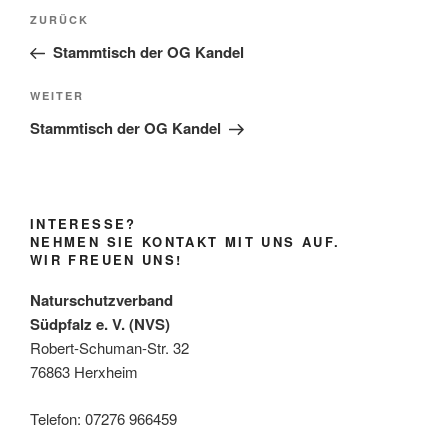
Beitragsnavigation
Vorheriger
ZURÜCK
Beitrag
Stammtisch der OG Kandel
Nächster
WEITER
Beitrag
Stammtisch der OG Kandel
INTERESSE?
NEHMEN SIE KONTAKT MIT UNS AUF.
WIR FREUEN UNS!
Naturschutzverband
Südpfalz e. V. (NVS)
Robert-Schuman-Str. 32
76863 Herxheim
Telefon: 07276 966459