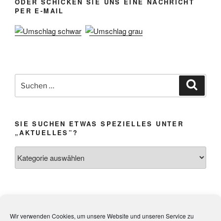
ODER SCHICKEN SIE UNS EINE NACHRICHT
PER E-MAIL
Suchen
Suche
nach:
SIE SUCHEN ETWAS SPEZIELLES UNTER
„AKTUELLES”?
Sie
suchen
etwas
Spezielles
unter
Impressum &
Webmistress:
Heidi Weibel,
„Aktuelles”?
Wir verwenden Cookies, um unsere Website und unseren Service zu
Datenschutz
Kandel