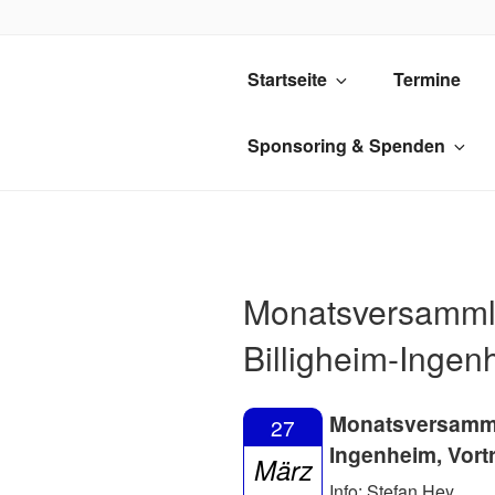
Zum
Inhalt
springen
NATURS
Startseite
Termine
Natursch
Sponsoring & Spenden
Monatsversamml
Billigheim-Ingen
Monatsversamml
27
Ingenheim, Vor
März
Info: Stefan Hey