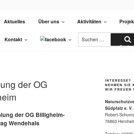
CHUTZVERBAND SÜDPFALZ (NVS
Aktuelles
Über uns
Aktivitäten
Projek
utz und Naturpflege in der Südpfal
Suchen
Kontakt
nach:
Suche
ung der OG
INTERESSE?
NEHMEN SIE 
WIR FREUEN 
heim
Naturschutzv
Südpfalz e. V.
ung der OG Billigheim-
Robert-Schuma
76863 Herxhe
trag Wendehals