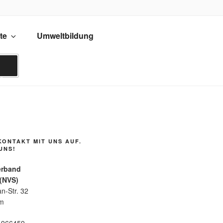
)
te
Umweltbildung
z
n
KONTAKT MIT UNS AUF.
UNS!
erband
 (NVS)
n-Str. 32
im