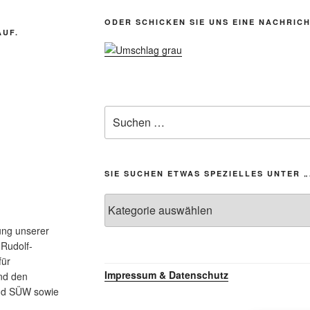
ODER SCHICKEN SIE UNS EINE NACHRICH
AUF.
Suchen
nach:
SIE SUCHEN ETWAS SPEZIELLES UNTER 
Sie
suchen
ung unserer
etwas
 Rudolf-
Spezielles
für
unter
Impressum & Datenschutz
nd den
„Aktuelles”?
nd SÜW sowie