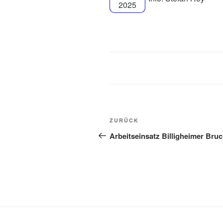
2025
Beitragsnavigation
Vorheriger
ZURÜCK
Beitrag
Arbeitseinsatz Billigheimer Bru