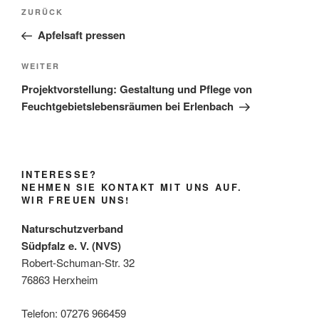
Beitragsnavigation
Vorheriger
ZURÜCK
Beitrag
Apfelsaft pressen
Nächster
WEITER
Beitrag
Projektvorstellung: Gestaltung und Pflege von
Feuchtgebietslebensräumen bei Erlenbach
INTERESSE?
NEHMEN SIE KONTAKT MIT UNS AUF.
WIR FREUEN UNS!
Naturschutzverband
Südpfalz e. V. (NVS)
Robert-Schuman-Str. 32
76863 Herxheim
Telefon: 07276 966459