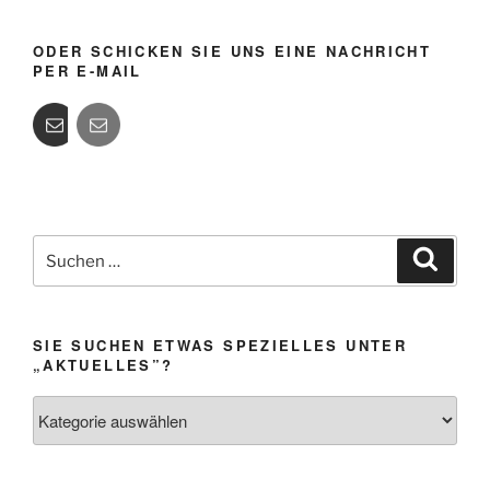
ODER SCHICKEN SIE UNS EINE NACHRICHT
PER E-MAIL
Suchen
Suche
nach:
SIE SUCHEN ETWAS SPEZIELLES UNTER
„AKTUELLES”?
Sie
suchen
etwas
Spezielles