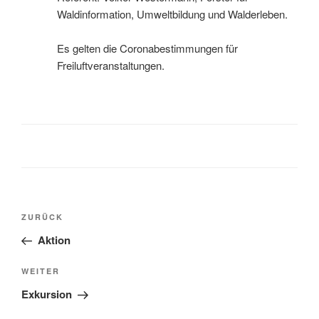
Waldinformation, Umweltbildung und Walderleben.
Es gelten die Coronabestimmungen für
Freiluftveranstaltungen.
Beitragsnavigation
Vorheriger
ZURÜCK
Beitrag
Aktion
Nächster
WEITER
Beitrag
Exkursion