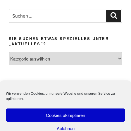
Suchen
Suche
nach:
SIE SUCHEN ETWAS SPEZIELLES UNTER
„AKTUELLES”?
Sie
suchen
etwas
Spezielles
unter
Impressum &
Webmistress:
Heidi Weibel,
„Aktuelles”?
Wir verwenden Cookies, um unsere Website und unseren Service zu
Datenschutz
Kandel
optimieren.
Cookies akzeptieren
Ablehnen