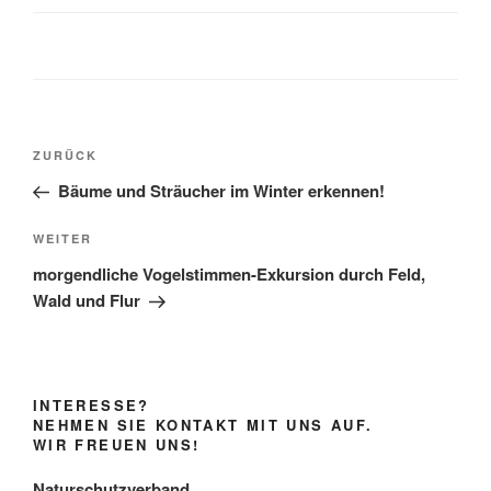
Beitragsnavigation
Vorheriger
ZURÜCK
Beitrag
Bäume und Sträucher im Winter erkennen!
Nächster
WEITER
Beitrag
morgendliche Vogelstimmen-Exkursion durch Feld,
Wald und Flur
INTERESSE?
NEHMEN SIE KONTAKT MIT UNS AUF.
WIR FREUEN UNS!
Naturschutzverband