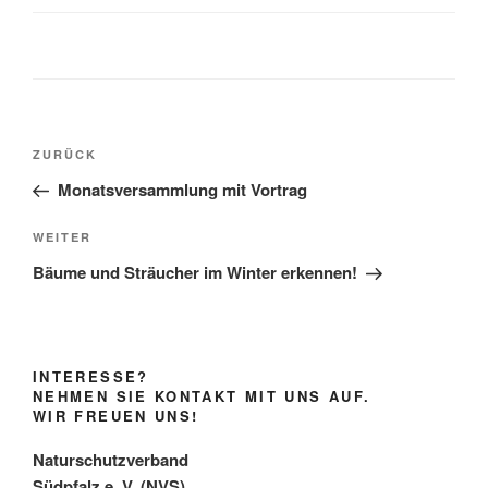
Beitragsnavigation
Vorheriger
ZURÜCK
Beitrag
Monatsversammlung mit Vortrag
Nächster
WEITER
Beitrag
Bäume und Sträucher im Winter erkennen!
INTERESSE?
NEHMEN SIE KONTAKT MIT UNS AUF.
WIR FREUEN UNS!
Naturschutzverband
Südpfalz e. V. (NVS)