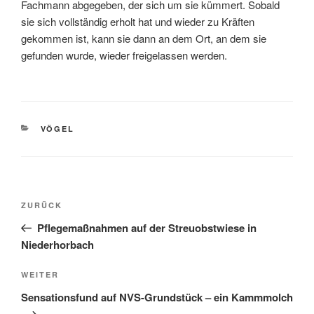
Fachmann abgegeben, der sich um sie kümmert. Sobald
sie sich vollständig erholt hat und wieder zu Kräften
gekommen ist, kann sie dann an dem Ort, an dem sie
gefunden wurde, wieder freigelassen werden.
KATEGORIEN
VÖGEL
Beitragsnavigation
Vorheriger
ZURÜCK
Beitrag
Pflegemaßnahmen auf der Streuobstwiese in
Niederhorbach
Nächster
WEITER
Beitrag
Sensationsfund auf NVS-Grundstück – ein Kammmolch