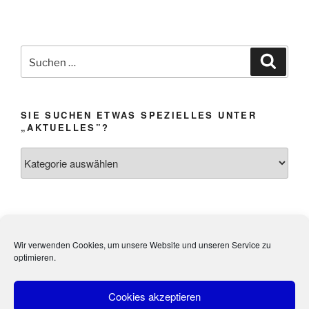
Suchen
Suche
nach:
SIE SUCHEN ETWAS SPEZIELLES UNTER
„AKTUELLES”?
Sie
suchen
etwas
Spezielles
unter
Impressum &
Webmistress:
Heidi Weibel,
„Aktuelles”?
Wir verwenden Cookies, um unsere Website und unseren Service zu
Datenschutz
Kandel
optimieren.
Cookies akzeptieren