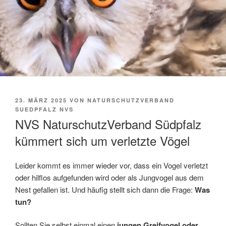
VERÖFFENTLICHT
23. MÄRZ 2025
VON
NATURSCHUTZVERBAND
AM
SUEDPFALZ NVS
NVS NaturschutzVerband Südpfalz
kümmert sich um verletzte Vögel
Leider kommt es immer wieder vor, dass ein Vogel verletzt
oder hilflos aufgefunden wird oder als Jungvogel aus dem
Nest gefallen ist. Und häufig stellt sich dann die Frage:
Was
tun?
Sollten Sie selbst einmal einen
jungen Greifvogel oder