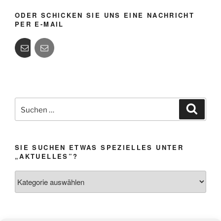
ODER SCHICKEN SIE UNS EINE NACHRICHT
PER E-MAIL
Suchen
Suche
nach:
SIE SUCHEN ETWAS SPEZIELLES UNTER
„AKTUELLES”?
Sie
suchen
etwas
Spezielles