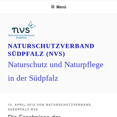
Zum
Menü
Inhalt
springen
NATURSCHUTZVERBAND
SÜDPFALZ (NVS)
Naturschutz und Naturpflege
in der Südpfalz
VERÖFFENTLICHT
10. APRIL 2016
VON
NATURSCHUTZVERBAND
AM
SUEDPFALZ NVS
Die Ergebnisse der