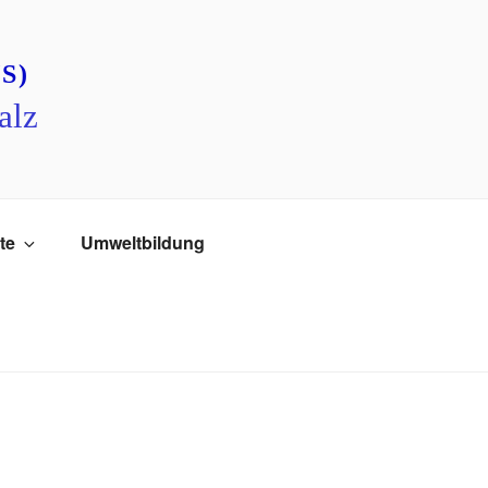
S)
alz
te
Umweltbildung
chen