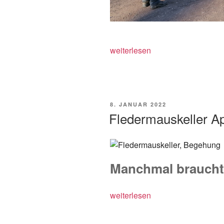
„Der
weiterlesen
Mühlhofener
Wald
ist
„brutbereit““
VERÖFFENTLICHT
8. JANUAR 2022
AM
Fledermauskeller A
Manchmal braucht
„Fledermauskeller
weiterlesen
Appenhofen:“