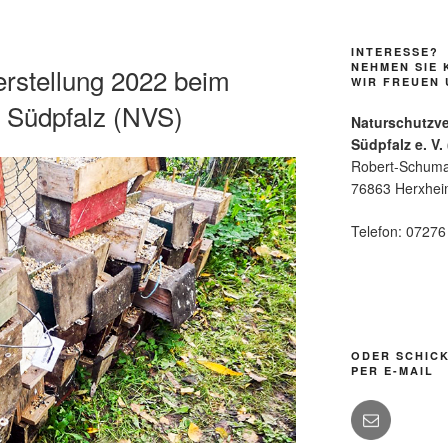
INTERESSE?
NEHMEN SIE 
erstellung 2022 beim
WIR FREUEN 
 Südpfalz (NVS)
Naturschutzv
Südpfalz e. V.
Robert-Schuma
76863 Herxhe
Telefon: 0727
ODER SCHICK
PER E-MAIL