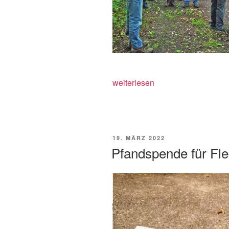
„Vogelstimmenwanderung
weiterlesen
im
Mühlhofener
Wald“
VERÖFFENTLICHT
19. MÄRZ 2022
AM
Pfandspende für Fl