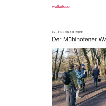
„„Frühjahrsputz“
weiterlesen
des
NVS
in
Niederhorbach“
VERÖFFENTLICHT
27. FEBRUAR 2022
AM
Der Mühlhofener Wald