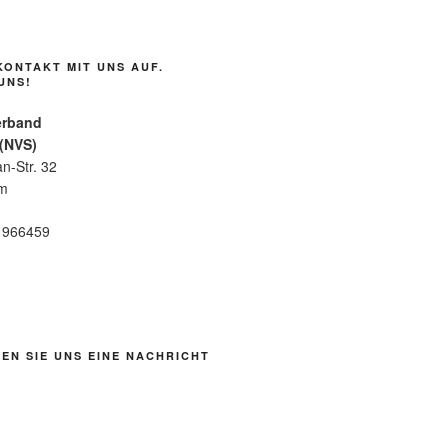
KONTAKT MIT UNS AUF.
UNS!
erband
 (NVS)
n-Str. 32
im
6 966459
EN SIE UNS EINE NACHRICHT