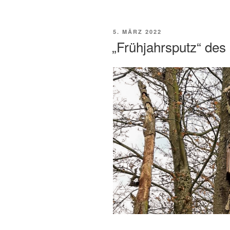
Fledermaussteine“
VERÖFFENTLICHT
5. MÄRZ 2022
AM
„Frühjahrsputz“ des