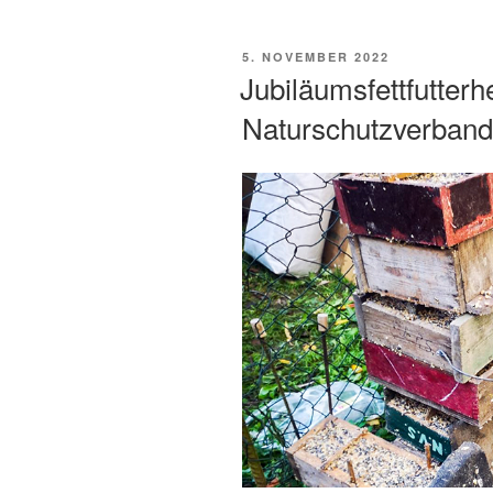
VERÖFFENTLICHT
5. NOVEMBER 2022
AM
Jubiläumsfettfutterh
Naturschutzverband