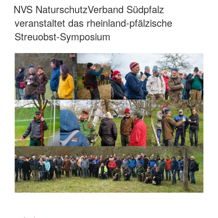
AM
Kräuterwanderung
NVS NaturschutzVerband Südpfalz
im
veranstaltet das rheinland-pfälzische
Blankenbruch
Streuobst-Symposium
an“