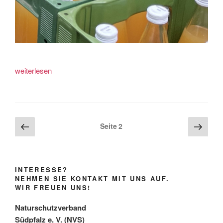
„Hochwertiger
weiterlesen
Apfelsaft
für
die
Tafel
Seitennummerierung
Vorherige
Näch
Seite
2
in
Seite
Seite
der
Bad
Beiträge
Bergzabern“
INTERESSE?
NEHMEN SIE KONTAKT MIT UNS AUF.
WIR FREUEN UNS!
Naturschutzverband
Südpfalz e. V. (NVS)