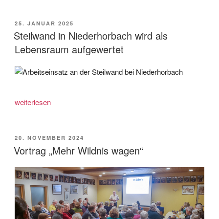
Reinigen
von
VERÖFFENTLICHT
25. JANUAR 2025
AM
Nistkästen“
Steilwand in Niederhorbach wird als
Lebensraum aufgewertet
„Steilwand
weiterlesen
in
Niederhorbach
wird
VERÖFFENTLICHT
20. NOVEMBER 2024
AM
als
Vortrag „Mehr Wildnis wagen“
Lebensraum
aufgewertet“