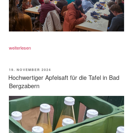
„Vortrag
weiterlesen
„Mehr
Wildnis
wagen““
VERÖFFENTLICHT
19. NOVEMBER 2024
AM
Hochwertiger Apfelsaft für die Tafel in Bad
Bergzabern