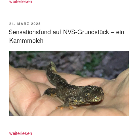
„NVS
weiterlesen
NaturschutzVerband
Südpfalz
veranstaltet
VERÖFFENTLICHT
24. MÄRZ 2025
AM
das
Sensationsfund auf NVS-Grundstück – ein
rheinland-
Kammmolch
pfälzische
Streuobst-
Symposium“
„Sensationsfund
weiterlesen