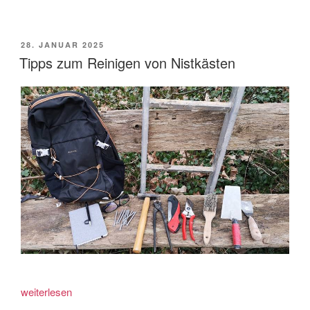
beim
NVS“
VERÖFFENTLICHT
28. JANUAR 2025
AM
Tipps zum Reinigen von Nistkästen
„Tipps
weiterlesen
zum