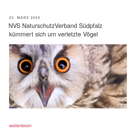
auf
NVS-
Grundstück
VERÖFFENTLICHT
23. MÄRZ 2025
AM
–
NVS NaturschutzVerband Südpfalz
ein
kümmert sich um verletzte Vögel
Kammmolch“
„NVS
weiterlesen
NaturschutzVerband