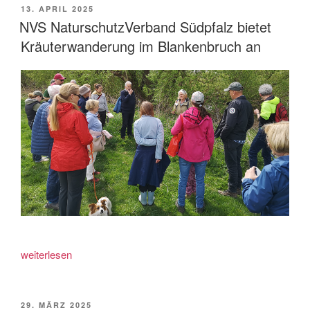
VERÖFFENTLICHT
13. APRIL 2025
AM
NVS NaturschutzVerband Südpfalz bietet
Kräuterwanderung im Blankenbruch an
„NVS
weiterlesen
NaturschutzVerband
Südpfalz
bietet
VERÖFFENTLICHT
29. MÄRZ 2025