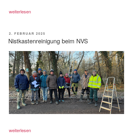
„Pflegemaßnahmen
weiterlesen
auf
der
Streuobstwiese
VERÖFFENTLICHT
2. FEBRUAR 2025
AM
in
Nistkastenreinigung beim NVS
Niederhorbach“
„Nistkastenreinigung
weiterlesen