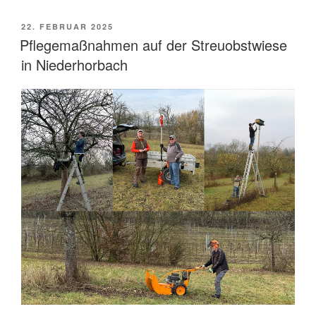
Südpfalz
kümmert
VERÖFFENTLICHT
22. FEBRUAR 2025
AM
sich
Pflegemaßnahmen auf der Streuobstwiese
um
in Niederhorbach
verletzte
Vögel“