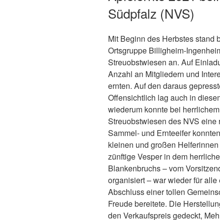
Südpfalz (NVS)
Mit Beginn des Herbstes stand
Ortsgruppe Billigheim-Ingenheim
Streuobstwiesen an. Auf Einladu
Anzahl an Mitgliedern und Inter
ernten. Auf den daraus gepresste
Offensichtlich lag auch in diese
wiederum konnte bei herrliche
Streuobstwiesen des NVS eine r
Sammel- und Ernteeifer konnten 
kleinen und großen Helferinnen 
zünftige Vesper in dem herrlich
Blankenbruchs – vom Vorsitzend
organisiert – war wieder für all
Abschluss einer tollen Gemeinsch
Freude bereitete. Die Herstellu
den Verkaufspreis gedeckt, Me