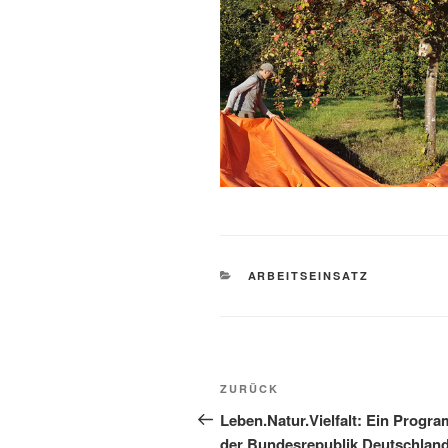
KATEGORIEN
ARBEITSEINSATZ
Beitragsnavigation
Vorheriger
ZURÜCK
Beitrag
Leben.Natur.Vielfalt: Ein Progr
der Bundesrepublik Deutschlan