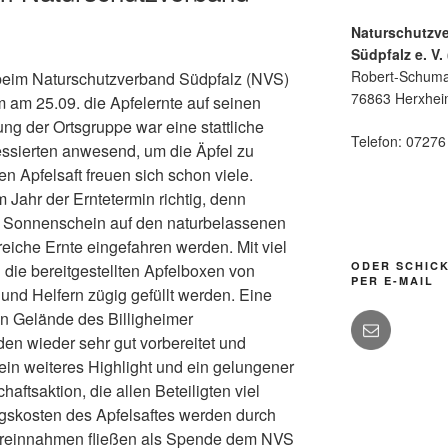
Naturschutzv
Südpfalz e. V.
Robert-Schuma
 beim Naturschutzverband Südpfalz (NVS)
76863 Herxhe
 am 25.09. die Apfelernte auf seinen
ng der Ortsgruppe war eine stattliche
Telefon: 0727
essierten anwesend, um die Äpfel zu
n Apfelsaft freuen sich schon viele.
m Jahr der Erntetermin richtig, denn
m Sonnenschein auf den naturbelassenen
eiche Ernte eingefahren werden. Mit viel
ODER SCHICK
die bereitgestellten Apfelboxen von
PER E-MAIL
und Helfern zügig gefüllt werden. Eine
en Gelände des Billigheimer
en wieder sehr gut vorbereitet und
e ein weiteres Highlight und ein gelungener
aftsaktion, die allen Beteiligten viel
ngskosten des Apfelsaftes werden durch
hreinnahmen fließen als Spende dem NVS