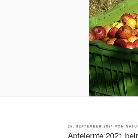
VERÖFFENTLICHT
25. SEPTEMBER 2021
VON
NATU
AM
Apfelernte 2021 be