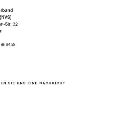
erband
 (NVS)
n-Str. 32
im
6 966459
EN SIE UNS EINE NACHRICHT