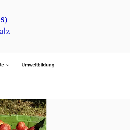
S)
alz
te
Umweltbildung
chen