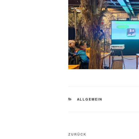
KATEGORIEN
ALLGEMEIN
Beitragsnavigation
Vorheriger
ZURÜCK