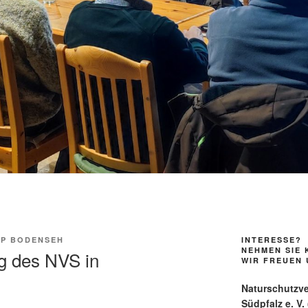
PP BODENSEH
INTERESSE?
NEHMEN SIE 
 des NVS in
WIR FREUEN 
Naturschutzv
Südpfalz e. V.