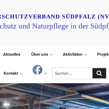
RSCHUTZVERBAND SÜDPFALZ (NV
chutz und Naturpflege in der Südpf
Aktuelles
Über uns
Aktivitäten
Projek
Suchen
Su
Kontakt
nach: