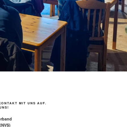
KONTAKT MIT UNS AUF.
UNS!
erband
 (NVS)