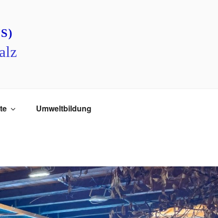
S)
alz
te
Umweltbildung
chen