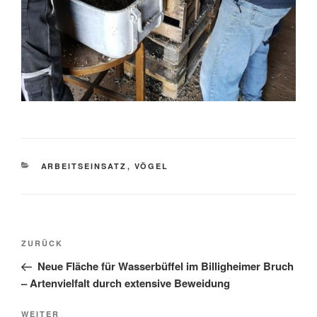
KATEGORIEN
ARBEITSEINSATZ
,
VÖGEL
Beitragsnavigation
Vorheriger
ZURÜCK
Beitrag
Neue Fläche für Wasserbüffel im Billigheimer Bruch
– Artenvielfalt durch extensive Beweidung
Nächster
WEITER