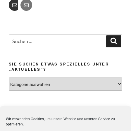
Suchen
Suche
nach:
SIE SUCHEN ETWAS SPEZIELLES UNTER
„AKTUELLES”?
Sie
suchen
etwas
Spezielles
unter
Impressum &
Webmistress:
Heidi Weibel,
„Aktuelles”?
Wir verwenden Cookies, um unsere Website und unseren Service zu
Datenschutz
Kandel
optimieren.