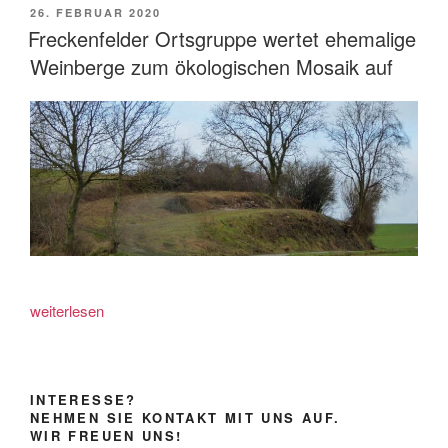
VERÖFFENTLICHT
26. FEBRUAR 2020
AM
Freckenfelder Ortsgruppe wertet ehemalige
Weinberge zum ökologischen Mosaik auf
„Freckenfelder
weiterlesen
Ortsgruppe
wertet
ehemalige
INTERESSE?
Weinberge
NEHMEN SIE KONTAKT MIT UNS AUF.
zum
WIR FREUEN UNS!