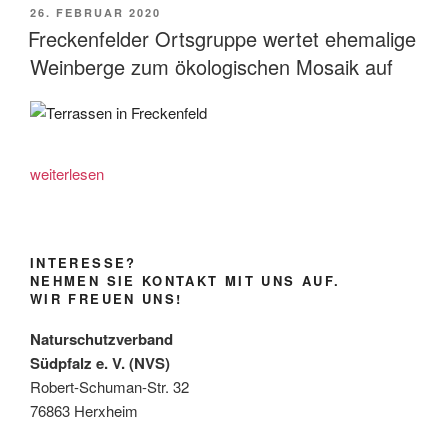
VERÖFFENTLICHT
26. FEBRUAR 2020
AM
Freckenfelder Ortsgruppe wertet ehemalige
Weinberge zum ökologischen Mosaik auf
„Freckenfelder
weiterlesen
Ortsgruppe
wertet
ehemalige
INTERESSE?
Weinberge
NEHMEN SIE KONTAKT MIT UNS AUF.
zum
WIR FREUEN UNS!
ökologischen
Naturschutzverband
Mosaik
Südpfalz e. V. (NVS)
auf“
Robert-Schuman-Str. 32
76863 Herxheim