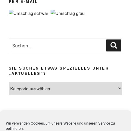
PER E-MAIL
Suchen
Suche
nach:
SIE SUCHEN ETWAS SPEZIELLES UNTER
„AKTUELLES”?
Sie
suchen
etwas
Spezielles
unter
Impressum &
Webmistress:
Heidi Weibel,
„Aktuelles”?
Wir verwenden Cookies, um unsere Website und unseren Service zu
Datenschutz
Kandel
optimieren.