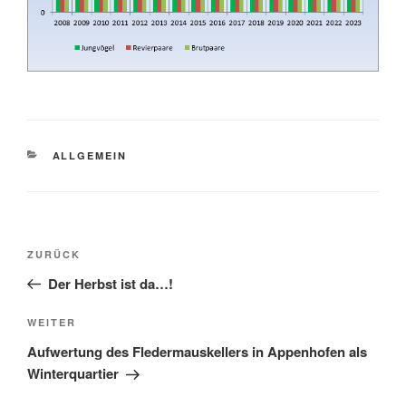
KATEGORIEN
ALLGEMEIN
Beitragsnavigation
Vorheriger
ZURÜCK
Beitrag
Der Herbst ist da…!
Nächster
WEITER
Beitrag
Aufwertung des Fledermauskellers in Appenhofen als
Winterquartier