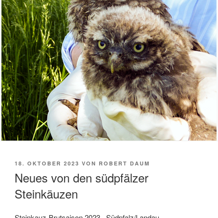
VERÖFFENTLICHT
18. OKTOBER 2023
VON
ROBERT DAUM
AM
Neues von den südpfälzer
Steinkäuzen
Steinkauz-Brutsaison 2023 Südpfalz/Landau