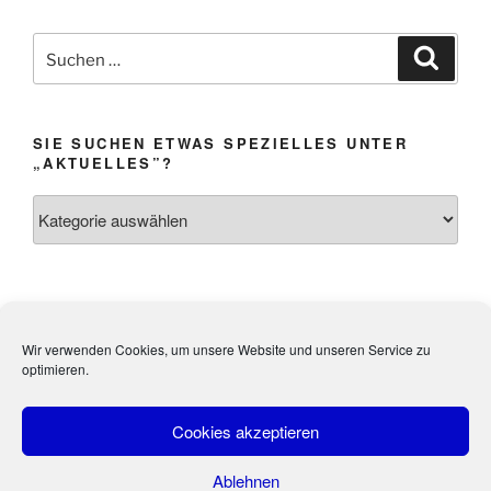
Suchen
Suche
nach:
SIE SUCHEN ETWAS SPEZIELLES UNTER
„AKTUELLES”?
Sie
suchen
etwas
Spezielles
unter
Impressum &
Webmistress:
Heidi Weibel,
„Aktuelles”?
Wir verwenden Cookies, um unsere Website und unseren Service zu
Datenschutz
Kandel
optimieren.
Cookies akzeptieren
Ablehnen