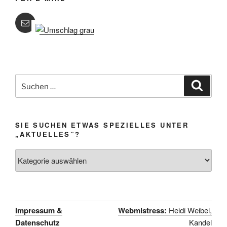
Suchen
Suche
nach:
SIE SUCHEN ETWAS SPEZIELLES UNTER
„AKTUELLES”?
Sie
suchen
etwas
Spezielles
unter
Impressum &
Webmistress:
Heidi Weibel,
„Aktuelles”?
Datenschutz
Kandel