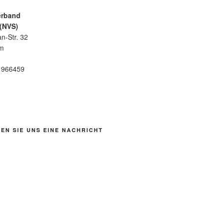
erband
 (NVS)
n-Str. 32
im
6 966459
EN SIE UNS EINE NACHRICHT