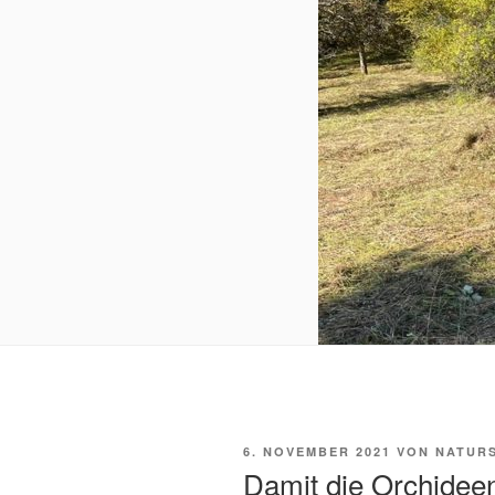
VERÖFFENTLICHT
6. NOVEMBER 2021
VON
NATUR
AM
Damit die Orchidee