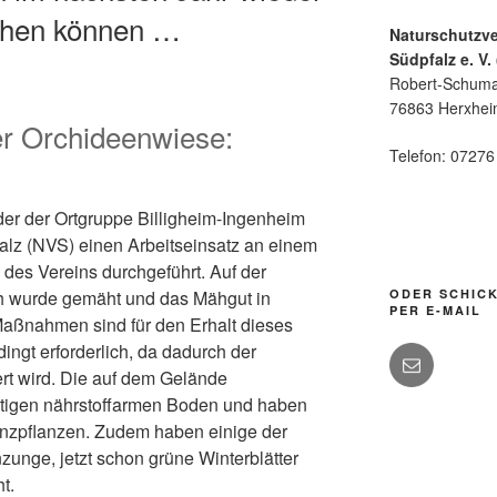
ühen können …
Naturschutzv
Südpfalz e. V.
Robert-Schuma
76863 Herxhe
er Orchideenwiese:
Telefon: 0727
r der Ortgruppe Billigheim-Ingenheim
lz (NVS) einen Arbeitseinsatz an einem
 des Vereins durchgeführt. Auf der
h wurde gemäht und das Mähgut in
ODER SCHICK
PER E-MAIL
aßnahmen sind für den Erhalt dieses
ingt erforderlich, da dadurch der
ert wird. Die auf dem Gelände
igen nährstoffarmen Boden und haben
nzpflanzen. Zudem haben einige der
unge, jetzt schon grüne Winterblätter
t.