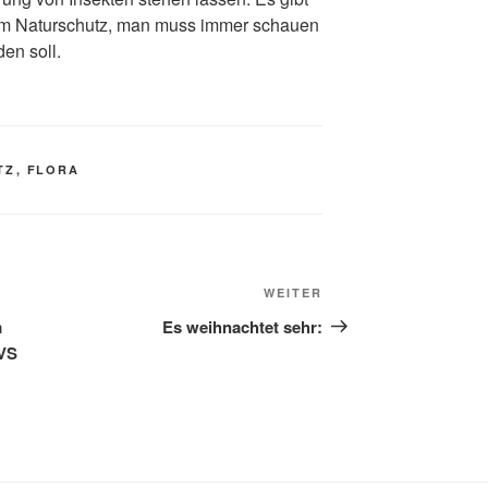
 im Naturschutz, man muss immer schauen
en soll.
TZ
,
FLORA
Nächster
WEITER
Beitrag
m
Es weihnachtet sehr:
NVS