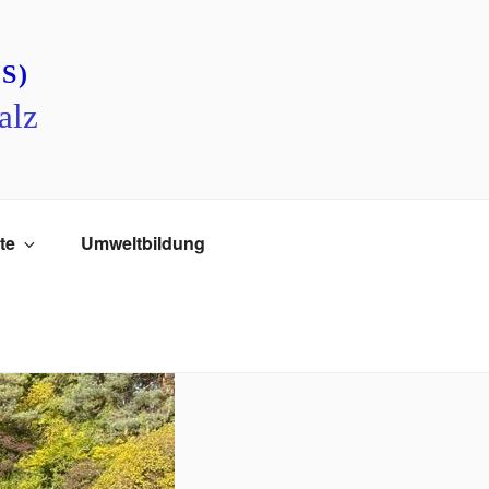
S)
alz
te
Umweltbildung
chen