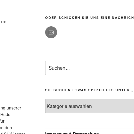
ODER SCHICKEN SIE UNS EINE NACHRICH
AUF.
Suchen
nach:
SIE SUCHEN ETWAS SPEZIELLES UNTER 
Sie
ung unserer
suchen
 Rudolf-
etwas
für
Spezielles
nd den
unter
Impressum & Datenschutz
nd SÜW sowie