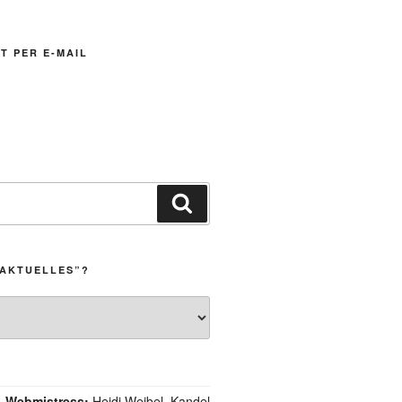
T PER E-MAIL
Suchen
„AKTUELLES”?
Webmistress:
Heidi Weibel, Kandel