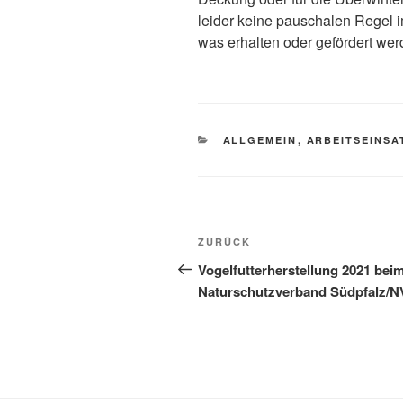
leider keine pauschalen Regel
was erhalten oder gefördert werd
KATEGORIEN
ALLGEMEIN
,
ARBEITSEINSA
Beitragsnavigation
Vorheriger
ZURÜCK
Beitrag
Vogelfutterherstellung 2021 bei
Naturschutzverband Südpfalz/