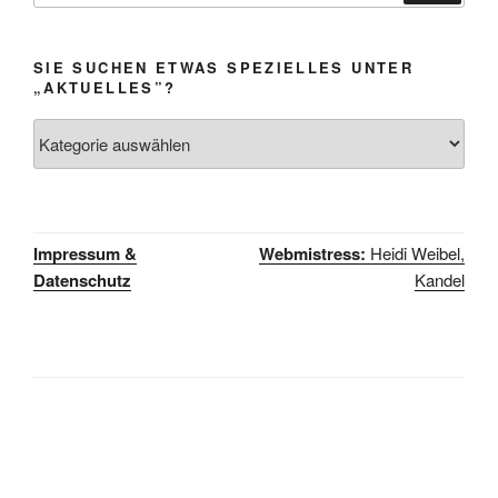
SIE SUCHEN ETWAS SPEZIELLES UNTER
„AKTUELLES”?
Sie
suchen
etwas
Spezielles
unter
Impressum &
Webmistress:
Heidi Weibel,
„Aktuelles”?
Datenschutz
Kandel