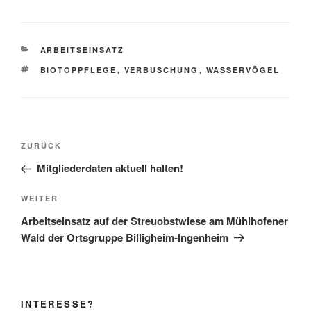
KATEGORIEN
ARBEITSEINSATZ
SCHLAGWÖRTER
BIOTOPPFLEGE
,
VERBUSCHUNG
,
WASSERVÖGEL
Beitragsnavigation
Vorheriger
ZURÜCK
Beitrag
Mitgliederdaten aktuell halten!
Nächster
WEITER
Beitrag
Arbeitseinsatz auf der Streuobstwiese am Mühlhofener
Wald der Ortsgruppe Billigheim-Ingenheim
INTERESSE?