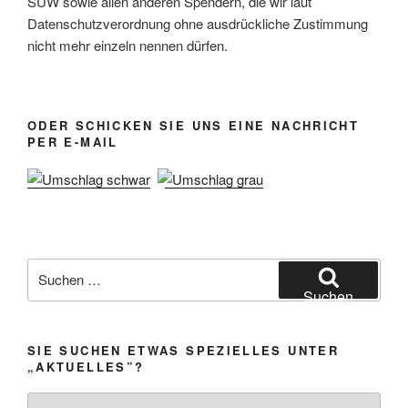
SÜW sowie allen anderen Spendern, die wir laut
Datenschutzverordnung ohne ausdrückliche Zustimmung
nicht mehr einzeln nennen dürfen.
ODER SCHICKEN SIE UNS EINE NACHRICHT
PER E-MAIL
Suchen
nach:
Suchen
SIE SUCHEN ETWAS SPEZIELLES UNTER
„AKTUELLES”?
Sie